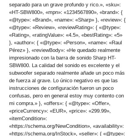
separado para un grave profundo y rico.», «sku»:
«HT-SBW800», «mpn»: «1234567890», «brand»: {
«@type»: «Brand», «name»: «Sharp» }, «review»: {
«@type»: «Review», «reviewRating»: { «@type»:
«Rating», «ratingValue»: «4.5», «bestRating»: «5»
}, «author»: { «@type»: «Person», «name»: «Raul
Pérez» }, «reviewBody»: «He quedado realmente
impresionado con la barra de sonido Sharp HT-
SBW800. La calidad del sonido es excelente y el
subwoofer separado realmente añade un poco más
de fuerza al grave. Lo único negativo es que las
instrucciones de configuración fueron un poco
confusas, pero en general estoy muy contento con
mi compra.» }, «offers»: { «@type»: «Offer»,
«priceCurrency»: «EUR», «price»: «299.99»,
«itemCondition»:
«https://schema.org/NewCondition», «availability»:
«https://schema.org/InStock», «seller»: { «@type»: