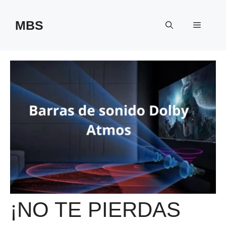
Saltar
al
MBS
Menú
contenido
¡NO TE PIERDAS