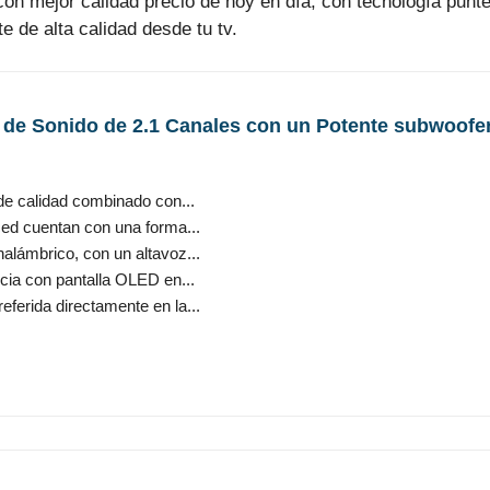
n mejor calidad precio de hoy en día, con tecnología punte
 de alta calidad desde tu tv.
de Sonido de 2.1 Canales con un Potente subwoofer 
 de calidad combinado con...
ed cuentan con una forma...
alámbrico, con un altavoz...
ncia con pantalla OLED en...
ferida directamente en la...