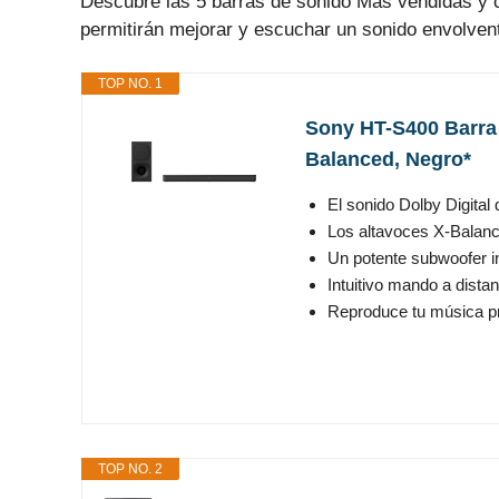
Descubre las 5 barras de sonido Mas vendidas y co
permitirán mejorar y escuchar un sonido envolvente
TOP NO. 1
Sony HT-S400 Barra 
Balanced, Negro*
El sonido Dolby Digital
Los altavoces X-Balanc
Un potente subwoofer in
Intuitivo mando a dista
Reproduce tu música pre
TOP NO. 2