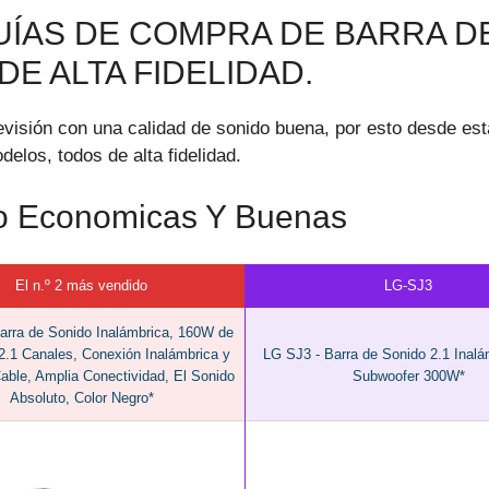
UÍAS DE COMPRA DE BARRA D
E ALTA FIDELIDAD.
evisión con una calidad de sonido buena, por esto desde est
los, todos de alta fidelidad.
do Economicas Y Buenas
El n.º 2 más vendido
LG-SJ3
arra de Sonido Inalámbrica, 160W de
2.1 Canales, Conexión Inalámbrica y
LG SJ3 - Barra de Sonido 2.1 Inalá
able, Amplia Conectividad, El Sonido
Subwoofer 300W*
Absoluto, Color Negro*