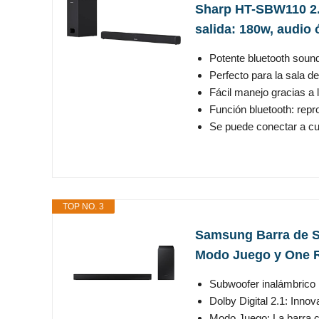
Sharp HT-SBW110 2.1
salida: 180w, audio 
Potente bluetooth soun
Perfecto para la sala de 
Fácil manejo gracias a l
Función bluetooth: repr
Se puede conectar a cua
TOP NO. 3
Samsung Barra de So
Modo Juego y One R
Subwoofer inalámbrico i
Dolby Digital 2.1: Inno
Modo Juego: La barra c