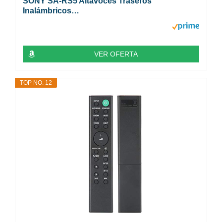
SONY SA-RS5 Altavoces Traseros
Inalámbricos…
VER OFERTA
TOP NO. 12