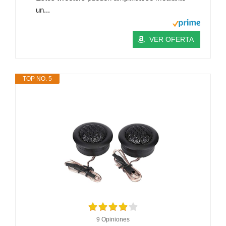
un...
VER OFERTA
TOP NO. 5
9 Opiniones