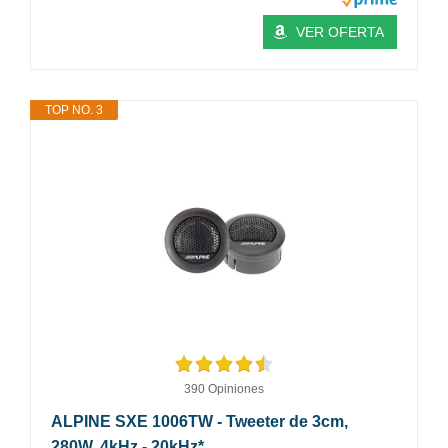
VER OFERTA
TOP NO. 3
390 Opiniones
ALPINE SXE 1006TW - Tweeter de 3cm,
280W, 4kHz - 20kHz*