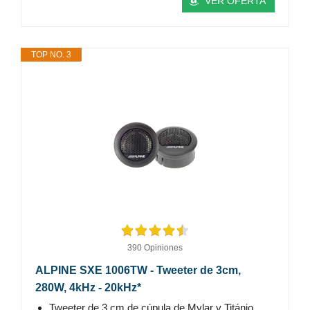
VER OFERTA
TOP NO. 3
390 Opiniones
ALPINE SXE 1006TW - Tweeter de 3cm,
280W, 4kHz - 20kHz*
Tweeter de 3 cm de cúpula de Mylar y Titánio