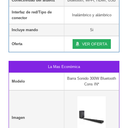
Conectividad del altavoz
Bluetooth, Wi-Fi, HDMI, USB
Interfaz de red/Tipo de
Inalámbrico y alámbrico
conector
Incluye mando
Si
Oferta
VER OFERTA
La Mas Económica
Barra Sonido 300W Bluetooth
Modelo
Cons IN*
Imagen