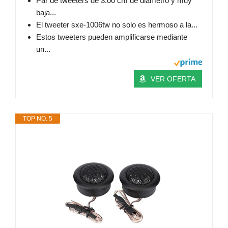
Par de tweeters de 3.00 cm de diámetro y muy
baja...
El tweeter sxe-1006tw no solo es hermoso a la...
Estos tweeters pueden amplificarse mediante
un...
VER OFERTA
TOP NO. 5