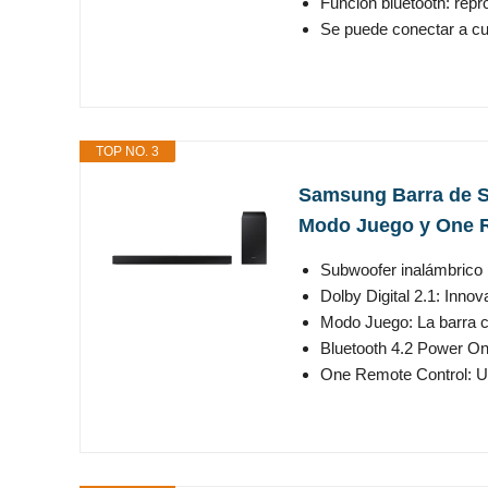
Función bluetooth: repr
Se puede conectar a cua
TOP NO. 3
Samsung Barra de So
Modo Juego y One R
Subwoofer inalámbrico i
Dolby Digital 2.1: Inno
Modo Juego: La barra c
Bluetooth 4.2 Power On:
One Remote Control: Un