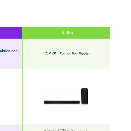
LG SK5
mbrica con
LG SK5 - Sound Bar Black*
⭐⭐⭐⭐⭐ | 121 valoraciones