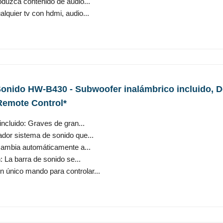
oduzca contenido de audio...
lquier tv con hdmi, audio...
nido HW-B430 - Subwoofer inalámbrico incluido, Dol
emote Control*
ncluido: Graves de gran...
vador sistema de sonido que...
ambia automáticamente a...
 La barra de sonido se...
 único mando para controlar...