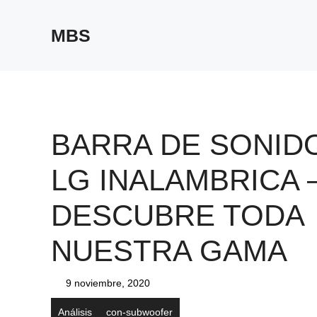
Saltar
al
MBS
contenido
BARRA DE SONID
LG INALAMBRICA 
DESCUBRE TODA
NUESTRA GAMA‎
9 noviembre, 2020
Análisis
con-subwoofer