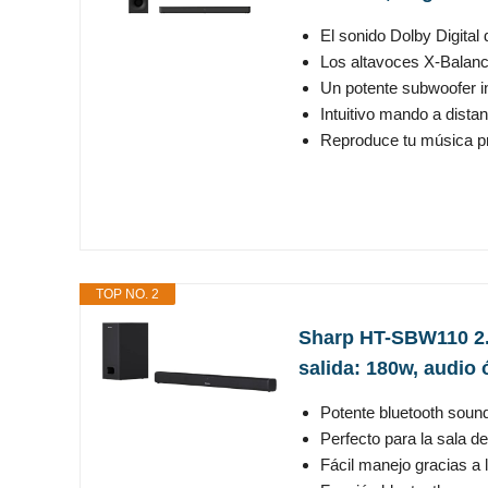
El sonido Dolby Digital
Los altavoces X-Balanc
Un potente subwoofer in
Intuitivo mando a dista
Reproduce tu música pre
TOP NO. 2
Sharp HT-SBW110 2.1
salida: 180w, audio 
Potente bluetooth soun
Perfecto para la sala de 
Fácil manejo gracias a l