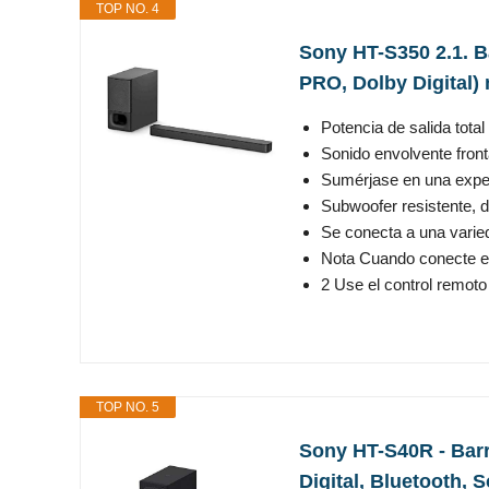
TOP NO. 4
Sony HT-S350 2.1. B
PRO, Dolby Digital)
Potencia de salida tota
Sonido envolvente front
Sumérjase en una experi
Subwoofer resistente, d
Se conecta a una varied
Nota Cuando conecte el t
2 Use el control remoto 
TOP NO. 5
Sony HT-S40R - Barr
Digital, Bluetooth, 