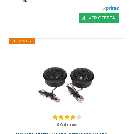
un...
VER OFERTA
TOP NO. 5
9 Opiniones