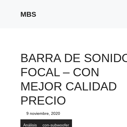
Saltar
al
MBS
contenido
BARRA DE SONID
FOCAL – CON
MEJOR CALIDAD
PRECIO
9 noviembre, 2020
Análisis
con-subwoofer