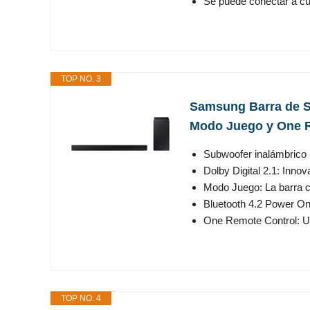
Se puede conectar a cua
TOP NO. 3
Samsung Barra de So
Modo Juego y One R
Subwoofer inalámbrico i
Dolby Digital 2.1: Inno
Modo Juego: La barra c
Bluetooth 4.2 Power On:
One Remote Control: Un
TOP NO. 4