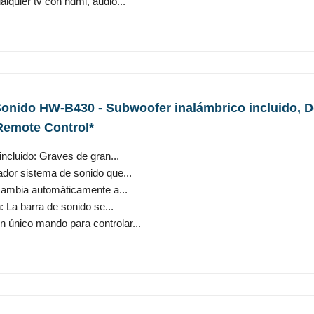
lquier tv con hdmi, audio...
nido HW-B430 - Subwoofer inalámbrico incluido, Dol
emote Control*
ncluido: Graves de gran...
vador sistema de sonido que...
ambia automáticamente a...
 La barra de sonido se...
 único mando para controlar...