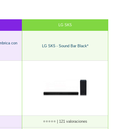
LG SK5
mbrica con
LG SK5 - Sound Bar Black*
⭐⭐⭐⭐⭐ | 121 valoraciones