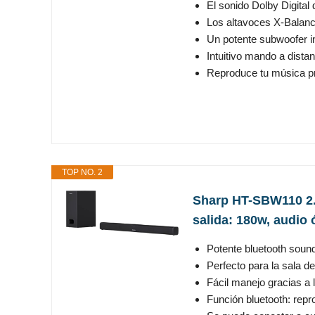
El sonido Dolby Digital
Los altavoces X-Balanc
Un potente subwoofer in
Intuitivo mando a dista
Reproduce tu música pre
TOP NO. 2
Sharp HT-SBW110 2.1
salida: 180w, audio 
Potente bluetooth soun
Perfecto para la sala de 
Fácil manejo gracias a l
Función bluetooth: repr