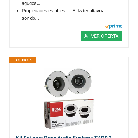
agudos...
Propiedades estables --- El twiter altavoz
sonido...
VER OFERTA
TOP NO. 6