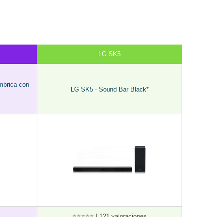
LG SK5
mbrica con
LG SK5 - Sound Bar Black*
⭐⭐⭐⭐⭐ | 121 valoraciones