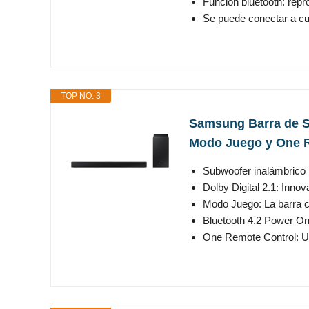
Función bluetooth: repr
Se puede conectar a cua
TOP NO. 3
Samsung Barra de So
Modo Juego y One R
Subwoofer inalámbrico i
Dolby Digital 2.1: Inno
Modo Juego: La barra c
Bluetooth 4.2 Power On:
One Remote Control: Un