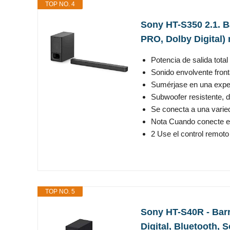
TOP NO. 4
Sony HT-S350 2.1. B
PRO, Dolby Digital)
Potencia de salida tota
Sonido envolvente front
Sumérjase en una experi
Subwoofer resistente, d
Se conecta a una varied
Nota Cuando conecte el t
2 Use el control remoto 
TOP NO. 5
Sony HT-S40R - Barr
Digital, Bluetooth, 