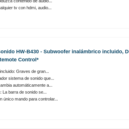
oduzca contenido de audio...
lquier tv con hdmi, audio...
nido HW-B430 - Subwoofer inalámbrico incluido, Dol
emote Control*
ncluido: Graves de gran...
vador sistema de sonido que...
ambia automáticamente a...
 La barra de sonido se...
 único mando para controlar...